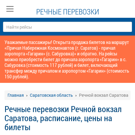
РЕЧНЫЕ ПЕРЕВОЗКИ
Уважаемые пассажиры! Открыта продажа билетов на маршрут
«Причал Набережная Космонавтов (г. Саратов) - причал
аэропорта «Гагарин» (с. Сабуровка)» и обратно. На рейсы
можно приобрести билет до причала аэропорта «Гагарин» в с.
Сабуровка (стоимость 117 рублей) и билет, включающий
трансфер между причалом и аэропортом «Гагарин» (стоимость
150 рублей).
Главная
Саратовская область
Речной вокзал Саратова
Речные перевозки Речной вокзал
Саратова, расписание, цены на
билеты