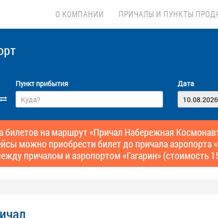
О КОМПАНИИ
ПРИЧАЛЫ И ПУНКТЫ ПРОД
орт
Пункт прибытия
Дата
билетов на маршрут «Причал Набережная Космонавтов
 рейсы можно приобрести билет до причала аэропорта «
ежду причалом и аэропортом «Гагарин» (стоимость 15
ричал