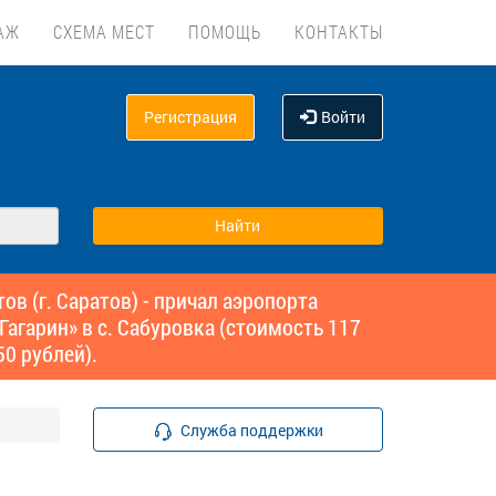
АЖ
СХЕМА МЕСТ
ПОМОЩЬ
КОНТАКТЫ
Регистрация
Войти
 (г. Саратов) - причал аэропорта
Гагарин» в с. Сабуровка (стоимость 117
0 рублей).
Служба поддержки