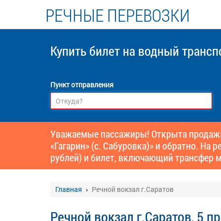
РЕЧНЫЕ ПЕРЕВОЗКИ
Купить билет
на водный трансп
Пункт отправления
Уважаемые пассажиры! Открыта продажа 
«Гагарин» (с. Сабуровка)» и обратно. На
рублей) и билет, включающий трансфер м
Главная
Речной вокзал г.Саратов
Речной вокзал г.Саратов, 5 п