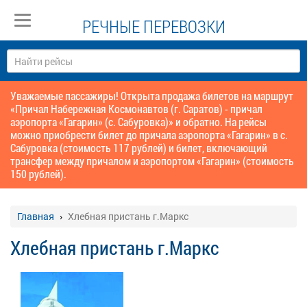
РЕЧНЫЕ ПЕРЕВОЗКИ
Уважаемые пассажиры! Открыта продажа билетов на маршрут
«Причал Набережная Космонавтов (г. Саратов) - причал
аэропорта «Гагарин» (с. Сабуровка)» и обратно. На рейсы
можно приобрести билет до причала аэропорта «Гагарин» в с.
Сабуровка (стоимость 117 рублей) и билет, включающий
трансфер между причалом и аэропортом «Гагарин» (стоимость
150 рублей).
Главная
Хлебная пристань г.Маркс
Хлебная пристань г.Маркс