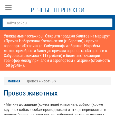
РЕЧНЫЕ ПЕРЕВОЗКИ
Уважаемые пассажиры! Открыта продажа билетов на маршрут
«Причал Набережная Космонавтов (г. Саратов) - причал
аэропорта «Гагарин» (с. Сабуровка)» и обратно. На рейсы
можно приобрести билет до причала аэропорта «Гагарин» в с.
Сабуровка (стоимость 117 рублей) и билет, включающий
трансфер между причалом и аэропортом «Гагарин» (стоимость
150 рублей).
Главная
Провоз животных
Провоз животных
- Мелкие домашние (комнатные) животные, собаки (кроме
крупных собак и собак-проводников) и птицы перевозятся в
ящиках (корзинах, клетках, контейнерах), которые должны