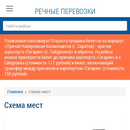
РЕЧНЫЕ ПЕРЕВОЗКИ
Уважаемые пассажиры! Открыта продажа билетов на маршрут
«Причал Набережная Космонавтов (г. Саратов) - причал
аэропорта «Гагарин» (с. Сабуровка)» и обратно. На рейсы
можно приобрести билет до причала аэропорта «Гагарин» в с.
Сабуровка (стоимость 117 рублей) и билет, включающий
трансфер между причалом и аэропортом «Гагарин» (стоимость
150 рублей).
Главная
Схема мест
Схема мест