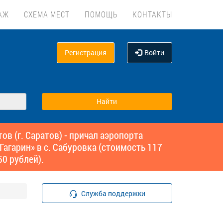
АЖ
СХЕМА МЕСТ
ПОМОЩЬ
КОНТАКТЫ
Регистрация
Войти
 (г. Саратов) - причал аэропорта
Гагарин» в с. Сабуровка (стоимость 117
0 рублей).
Служба поддержки