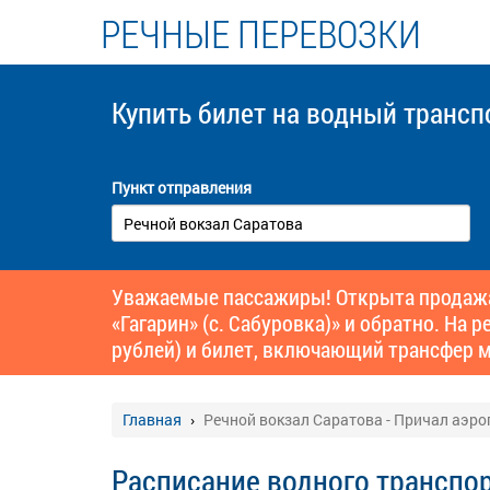
РЕЧНЫЕ ПЕРЕВОЗКИ
Купить билет
на водный трансп
Пункт отправления
Уважаемые пассажиры! Открыта продажа 
«Гагарин» (с. Сабуровка)» и обратно. На
рублей) и билет, включающий трансфер м
Главная
Речной вокзал Саратова - Причал аэроп
Расписание водного транспор