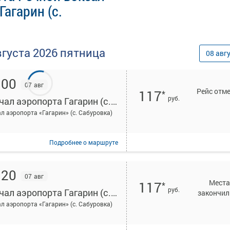
Гагарин (с.
вгуста
2026
пятница
08
авг
:00
07 авг
Рейс отм
117
*
руб.
Причал аэропорта Гагарин (с. Сабуровка)
л аэропорта «Гагарин» (с. Сабуровка)
Подробнее
о маршруте
:20
07 авг
Места
117
*
руб.
Причал аэропорта Гагарин (с. Сабуровка)
закончил
л аэропорта «Гагарин» (с. Сабуровка)