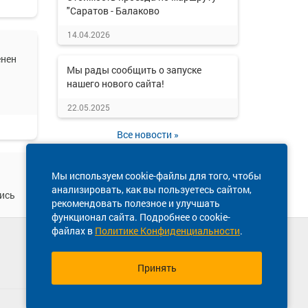
"Саратов - Балаково
14.04.2026
енен
Мы рады сообщить о запуске
нашего нового сайта!
22.05.2025
Все новости »
Мы используем cookie-файлы для того, чтобы
анализировать, как вы пользуетесь сайтом,
ись
рекомендовать полезное и улучшать
функционал сайта. Подробнее о cookie-
файлах в
Политике Конфиденциальности
.
Техническая поддержка сайта
8 800 770-77-65
Принять