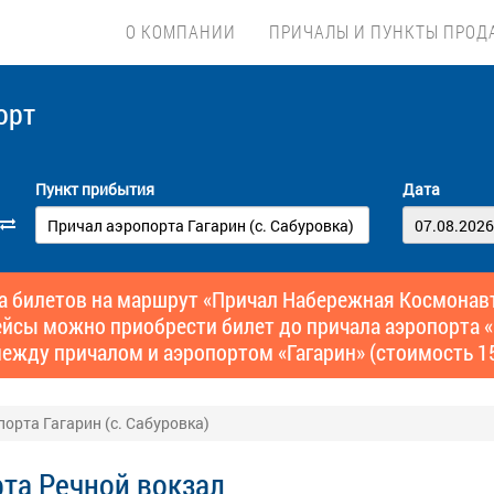
О КОМПАНИИ
ПРИЧАЛЫ И ПУНКТЫ ПРОД
орт
Пункт прибытия
Дата
билетов на маршрут «Причал Набережная Космонавтов
 рейсы можно приобрести билет до причала аэропорта «
ежду причалом и аэропортом «Гагарин» (стоимость 15
орта Гагарин (с. Сабуровка)
та Речной вокзал