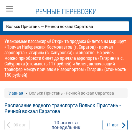
РЕЧНЫЕ ПЕРЕВОЗКИ
Уважаемые пассажиры! Открыта продажа билетов на маршрут
«Причал Набережная Космонавтов (г. Саратов) - причал
аэропорта «Гагарин» (с. Сабуровка)» и обратно. На рейсы
можно приобрести билет до причала аэропорта «Гагарин» в с.
Сабуровка (стоимость 117 рублей) и билет, включающий
трансфер между причалом и аэропортом «Гагарин» (стоимость
150 рублей).
Главная
Вольск Пристань - Речной вокзал Саратова
Расписание водного транспорта Вольск Пристань -
Речной вокзал Саратова
10 августа
09
авг
11
авг
понедельник